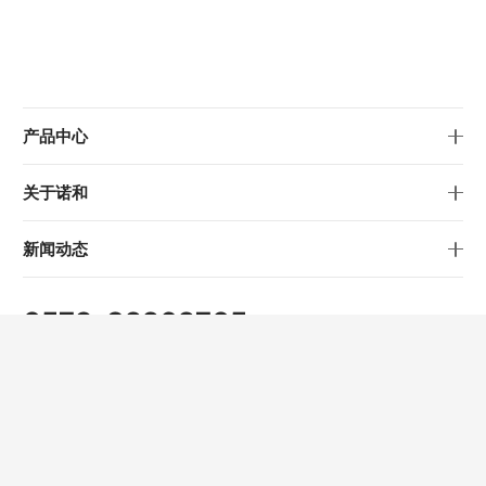
产品中心
关于诺和
新闻动态
0579-82262705
info@nowvow.net
公司地址
浙江省金华市仙源路1689号