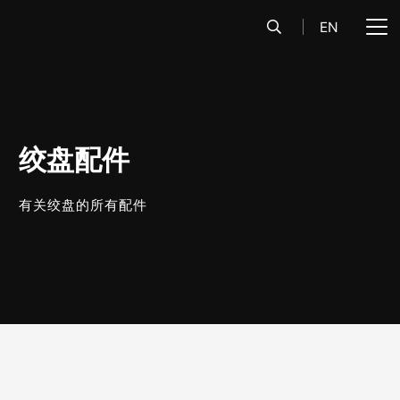
EN
绞盘配件
有关绞盘的所有配件