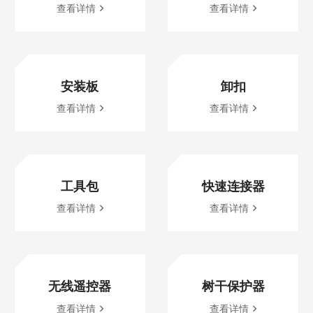
查看详情
查看详情
安装板
卸扣
查看详情
查看详情
工具包
快速连接器
查看详情
查看详情
无线遥控器
树干保护器
查看详情
查看详情