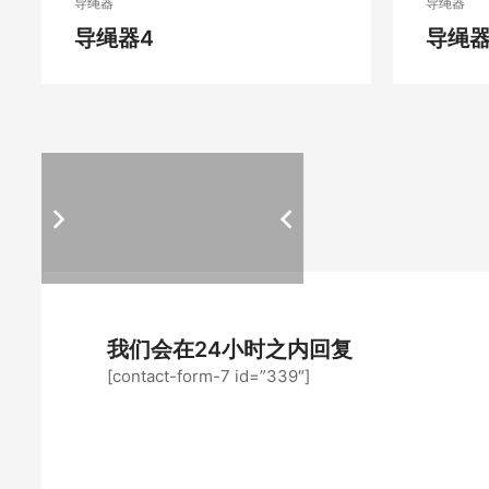
导绳器
导绳器
导绳器4
导绳器
我们会在24小时之内回复
[contact-form-7 id=”339″]