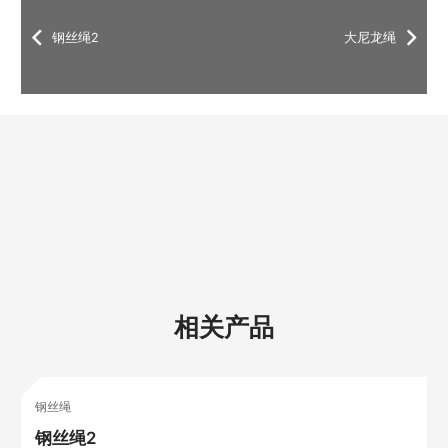
钢丝绳2
大尼龙绳
相关产品
钢丝绳
钢丝绳2