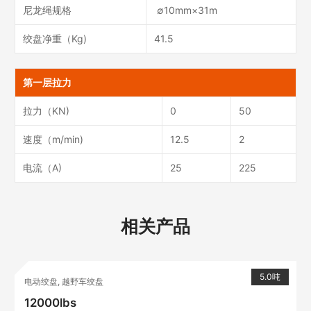
尼龙绳规格
∅10mm×31m
绞盘净重（Kg)
41.5
第一层拉力
拉力（KN)
0
50
速度（m/min)
12.5
2
电流（A)
25
225
相关产品
5.0吨
电动绞盘
,
越野车绞盘
12000lbs