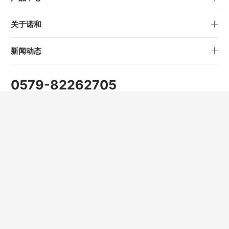
关于诺和
新闻动态
0579-82262705
info@nowvow.net
公司地址
浙江省金华市仙源路1689号
Copyright © 2022 浙江诺和机电股份有限公司 版权所有
浙ICP备13003335号-1