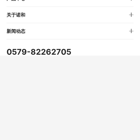
关于诺和
新闻动态
0579-82262705
info@nowvow.net
公司地址
浙江省金华市仙源路1689号
Copyright © 2022 浙江诺和机电股份有限公司 版权所有
浙ICP备13003335号-1